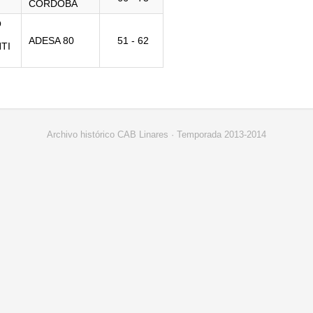
CÓRDOBA
O
ADESA 80
51 - 62
TI
Archivo histórico CAB Linares · Temporada 2013-2014