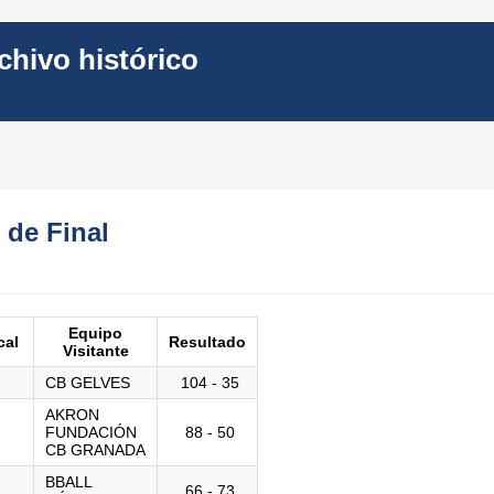
hivo histórico
 de Final
Equipo
cal
Resultado
Visitante
CB GELVES
104 - 35
AKRON
FUNDACIÓN
88 - 50
CB GRANADA
BBALL
66 - 73