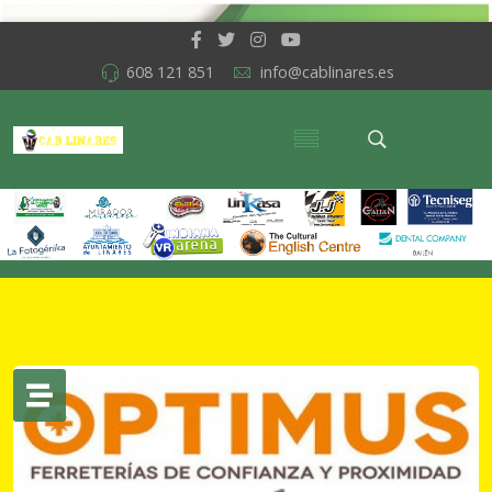
608 121 851
info@cablinares.es