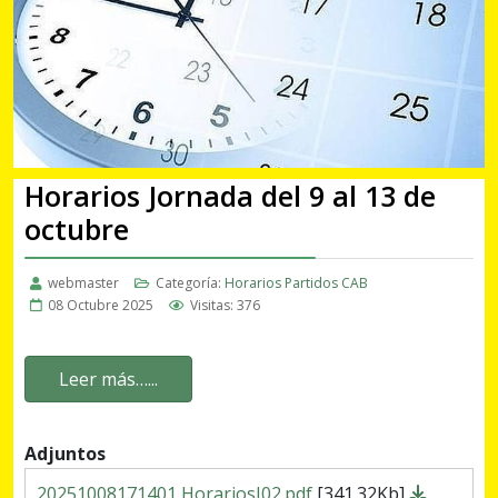
Horarios Jornada del 9 al 13 de
octubre
webmaster
Categoría:
Horarios Partidos CAB
08 Octubre 2025
Visitas: 376
Leer más…...
Adjuntos
20251008171401 HorariosJ02.pdf
[341.32Kb]