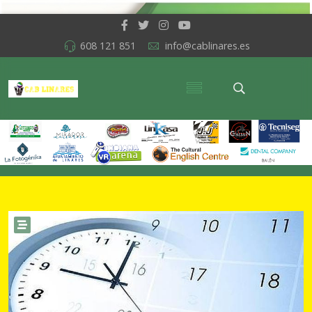
608 121 851
info@cablinares.es