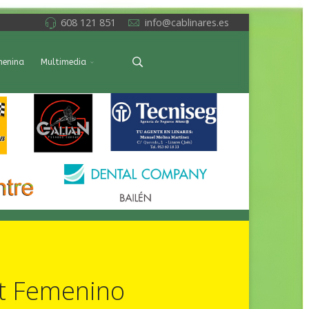
608 121 851
info@cablinares.es
menina
Multimedia
et Femenino