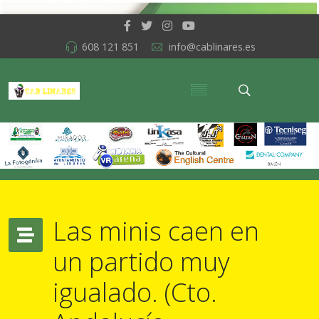
608 121 851
info@cablinares.es
Las minis caen en
un partido muy
igualado. (Cto.