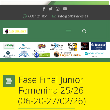
608 121 851
info@cablinares.es
Fase Final Junior
Femenina 25/26
(06-20-27/02/26)