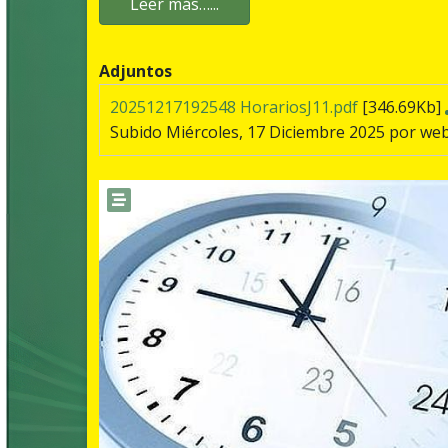
Leer más…...
Adjuntos
20251217192548 HorariosJ11.pdf
[346.69Kb]
Subido Miércoles, 17 Diciembre 2025 por we