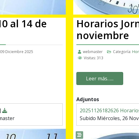
0 al 14 de
Horarios Jorn
noviembre
09 Diciembre 2025
webmaster
Categoría:
Hor
Visitas: 313
Leer más…...
Adjuntos
]
20251126182626 Horario
master
Subido Miércoles, 26 No