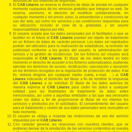
absoluta de sus sistemas de seguridad.
El
CAB Linares
se reserva el derecho de dejar de prestar en cualquier
momento cualquiera de los servicios gratuitos que integran su web. Se
reserva, asimismo, el derecho de modificar unilateralmente, en
cualquier momento y sin previo aviso, la presentación y condiciones de
uso del web, así como los servicios y las condiciones requeridas para
su utilización, incluido el cese de la gratuidad, y sin asumir
responsabilidad alguna por ello.
El usuario acepta que los datos personales por él facilitados o que se
faciliten en el futuro al
CAB Linares
puedan ser objeto de tratamiento
en un fichero de datos de carácter personal. Los datos así registrados
podrán ser utilizados para la realización de estadísticas, la remisión de
publicidad conforme a los gustos del usuario, la administración del
servicio y la gestión de incidencias. De los ficheros así creados será
responsable el
CAB Linares
. El titular de los datos tendrá en todo
momento el derecho de acceder a los ficheros automatizados, pudiendo
ejercitar los derechos de acceso, rectificación, cancelación y oposición
en los términos recogidos en la legislación de protección de datos. A tal
fin, deberá dirigirse por cualquier medio (carta, e-mail, …) al
CAB
Linares
indicando el domicilio del titular a fin de remitirle la respuesta
del
CAB Linares
a su solicitud. El titular de los datos autoriza de
manera expresa al
CAB Linares
para ceder los datos a cualquier
entidad para las finalidades de tratamiento de datos antes
mencionadas, así como a aquellas entidades a las que sea necesario
ceder los datos a fin de proporcionar al titular de los mismos los
servicios y productos por él solicitados. El consentimiento del usuario
para el tratamiento y cesión de sus datos personales será revocable en
todo momento.
El usuario se obliga a respetar las restricciones de uso del servicio
impuestas por el
CAB Linares
Con carácter general, las relaciones con nuestros clientes, que se
pudieran derivar de la prestación de los servicios contenidos en nuestra