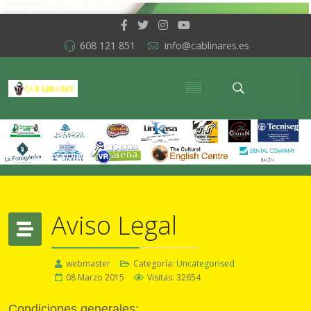
608 121 851
info@cablinares.es
Aviso Legal
webmaster
Categoría:
Uncategorised
08 Marzo 2015
Visitas: 32654
Condiciones generales: