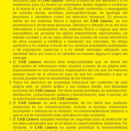
discusión) que el
CAB Linares
ofrece a través de sus websites y a no
emplearlos para (1) incurrir en actividades ilícitas, ilegales o contrarias
a la buena fe y al orden público; (2) difundir contenidos o propaganda
de carácter racista, xenófobo, pornográfico-ilegal, de apología del
terrorismo o atentatorio contra los derechos humanos; (3) provocar
daños en los sistemas físicos y lógicos del
CAB Linares
, de sus
proveedores o de terceras personas, introducir o difundir en la red virus
informáticos o cualesquiera otros sistemas físicos o lógicos que sean
susceptibles de provocar los daños anteriormente mencionados; (4)
intentar acceder y, en su caso, utilizar las cuentas de correo electrónico
de otros usuarios y modificar o manipular sus mensajes. Se obliga
asimismo a no realizar a través de los servicios actividades publicitarias
o de explotación comercial y a no remitir mensajes utilizando una
identidad falsa, así como a no camuflar en manera alguna el origen del
mensaje.
El
CAB Linares
declina toda responsabilidad que se derive del
intercambio de información entre usuarios a través de su página web.
Especialmente no nos hacemos responsables del uso que los menores
puedan hacer de la misma en caso de que los contenidos a que se
acceda puedan herir la sensibilidad de los mismos.
Todos los derechos de propiedad intelectual del contenido de esta
página web, su diseño gráfico y sus códigos fuente, son titularidad
exclusiva del
CAB Linares
. Por tanto queda prohibida su reproducción,
distribución, comunicación pública y transformación, total o parcial, sin
la autorización expresa del
CAB Linares
.
El
CAB Linares
no será responsable de los fallos que pudieran
producirse en las comunicaciones, incluido el borrado, transmisión
incompleta o retrasos en la remisión, no comprometiéndose tampoco a
que la red de transmisión esté operativa en todo momento.
El
CAB Linares
adoptará medidas de seguridad para la protección de
los datos personales que en el futuro el usuario pudiera suministrar. No
obstante, el
CAB Linares
no puede garantizar la invulnerabilidad