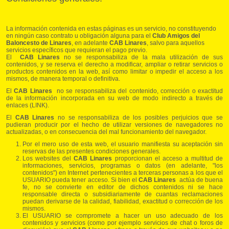
La información contenida en estas páginas es un servicio, no constituyendo
en ningún caso contrato u obligación alguna para el
Club Amigos del
Baloncesto de Linares
, en adelante
CAB Linares
, salvo para aquellos
servicios específicos que requieran el pago previo.
El
CAB Linares
no se responsabiliza de la mala utilización de sus
contenidos, y se reserva el derecho a modificar, ampliar o retirar servicios o
productos contenidos en la web, así como limitar o impedir el acceso a los
mismos, de manera temporal o definitiva.
El
CAB Linares
no se responsabiliza del contenido, corrección o exactitud
de la información incorporada en su web de modo indirecto a través de
enlaces (LINK).
El
CAB Linares
no se responsabiliza de los posibles perjuicios que se
pudieran producir por el hecho de utilizar versiones de navegadores no
actualizadas, o en consecuencia del mal funcionamiento del navegador.
Por el mero uso de esta web, el usuario manifiesta su aceptación sin
reservas de las presentes condiciones generales.
Los websites del
CAB Linares
proporcionan el acceso a multitud de
informaciones, servicios, programas o datos (en adelante, "los
contenidos") en Internet pertenecientes a terceras personas a los que el
USUARIO pueda tener acceso. Si bien el
CAB Linares
actúa de buena
fe, no se convierte en editor de dichos contenidos ni se hace
responsable directa o subsidiariamente de cuantas reclamaciones
puedan derivarse de la calidad, fiabilidad, exactitud o corrección de los
mismos.
El USUARIO se compromete a hacer un uso adecuado de los
contenidos y servicios (como por ejemplo servicios de chat o foros de