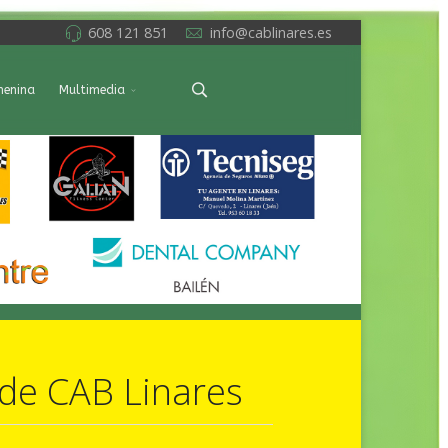
608 121 851
info@cablinares.es
menina
Multimedia
 de CAB Linares