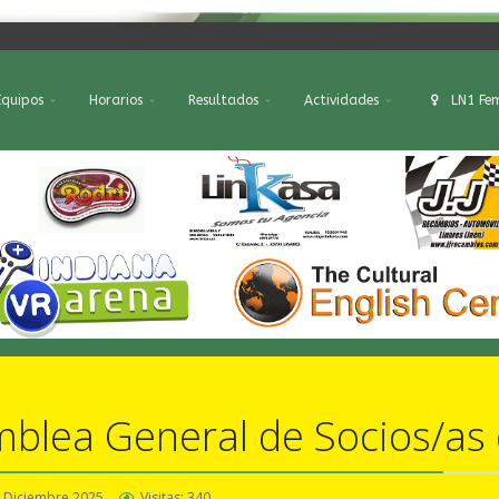
Equipos
Horarios
Resultados
Actividades
LN1 Fe
mblea General de Socios/as
 Diciembre 2025
Visitas: 340