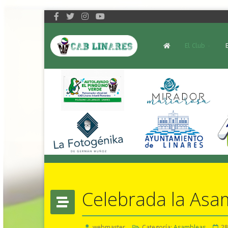
El Club
Celebrada la Asa
webmaster
Categoría:
Asambleas
28