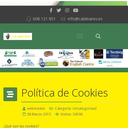
608 121 851
info@cablinares.es
Política de Cookies
webmaster
Categoría:
Uncategorised
08 Marzo 2015
Visitas: 34596
¿Qué son las cookies?