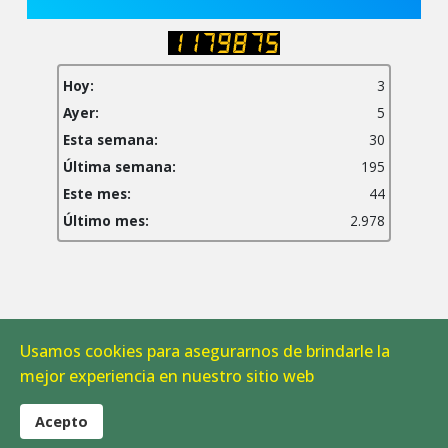
Hoy:
3
Ayer:
5
Esta semana:
30
Última semana:
195
Este mes:
44
Último mes:
2.978
Usamos cookies para asegurarnos de brindarle la
Aviso Legal
|
Política de Cookies
mejor experiencia en nuestro sitio web
© 2026 CAB Linares. Todos los derechos reservados.
Acepto