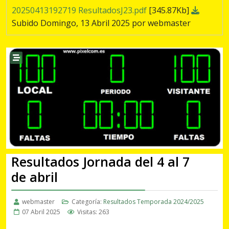
20250413192719 ResultadosJ23.pdf
[345.87Kb]
Subido Domingo, 13 Abril 2025 por webmaster
Resultados Jornada del 4 al 7
de abril
webmaster
Categoría:
Resultados Temporada 2024/2025
07 Abril 2025
Visitas: 263